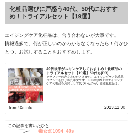
化粧品選びに戸惑う40代、50代におすす
め！トライアルセット【19選】
エイジングケア化粧品は、合う合わないが大事です。
情報過多で、何が正しいのかわからなくなったら！何かひ
とつ、お試しすることをおすすめします。
40代後半がスキンケアしておすすめ！化粧品の
トライアルセット【19選】50代も[PR]
アラフォーの声をきいたときから、エイジングケア化粧品
ジプシーをはじめた毒女です。300種類以上のエイジング
ケア化粧品をお試しして気づいたのが、基礎化粧品は、最
終的には合う合わないだ！と言うことです。トライアルセ
ットでお試しして、判断をしまし…
2023.11.30
from40s.info
この記事を書いたひと
毒女@1094_40s