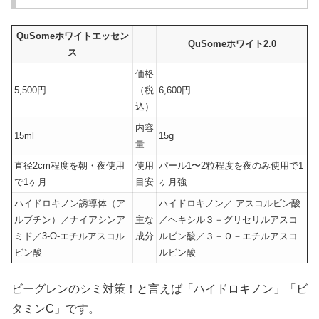
QuSomeホワイトエッセン
QuSomeホワイト2.0
ス
価格
5,500円
（税
6,600円
込）
内容
15ml
15g
量
直径2cm程度を朝・夜使用
使用
パール1〜2粒程度を夜のみ使用で1
で1ヶ月
目安
ヶ月強
ハイドロキノン誘導体（ア
ハイドロキノン／ アスコルビン酸
ルブチン）／ナイアシンア
主な
／ヘキシル３－グリセリルアスコ
ミド／3-O-エチルアスコル
成分
ルビン酸／３－Ｏ－エチルアスコ
ビン酸
ルビン酸
ビーグレンのシミ対策！と言えば「ハイドロキノン」「ビ
タミンC」です。