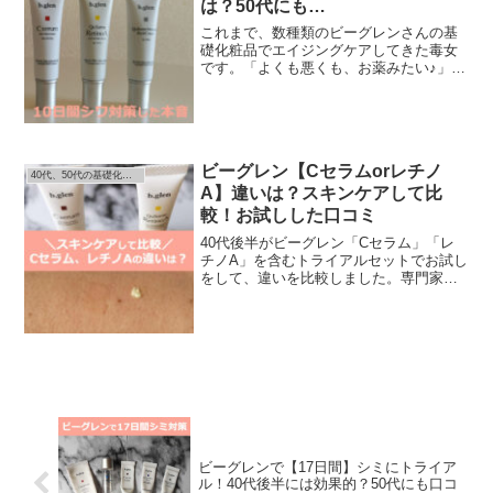
は？50代にも…
これまで、数種類のビーグレンさんの基
礎化粧品でエイジングケアしてきた毒女
です。「よくも悪くも、お薬みたい♪」
が、毒女のビーグレンさんの評価です。
今回「レチノA」と言う新アイテムがデビ
ューしたときき、さっそくモニターしま
したビーグレンさんの「...
ビーグレン【Cセラムorレチノ
40代、50代の基礎化粧品を比較
A】違いは？スキンケアして比
較！お試しした口コミ
40代後半がビーグレン「Cセラム」「レ
チノA」を含むトライアルセットでお試し
をして、違いを比較しました。専門家、
編集部による成分分析、テスト使用、
SNSの貼付けによる口コミ検証！ではな
く、使ったひとの本音をお届けします(￣
▽+￣*)1.【C...
ビーグレンで【17日間】シミにトライア
ル！40代後半には効果的？50代にも口コ