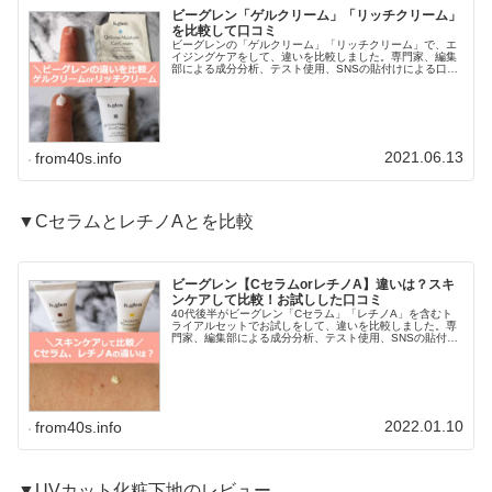
ビーグレン「ゲルクリーム」「リッチクリーム」
を比較して口コミ
ビーグレンの「ゲルクリーム」「リッチクリーム」で、エ
イジングケアをして、違いを比較しました。専門家、編集
部による成分分析、テスト使用、SNSの貼付けによる口コ
ミ検証！ではなく、使ったひとの本音をお届けします(￣
▽+￣*)1.「ゲルクリーム」...
2021.06.13
from40s.info
▼CセラムとレチノAとを比較
ビーグレン【CセラムorレチノA】違いは？スキ
ンケアして比較！お試しした口コミ
40代後半がビーグレン「Cセラム」「レチノA」を含むト
ライアルセットでお試しをして、違いを比較しました。専
門家、編集部による成分分析、テスト使用、SNSの貼付け
による口コミ検証！ではなく、使ったひとの本音をお届け
します(￣▽+￣*)1.【C...
2022.01.10
from40s.info
▼UVカット化粧下地のレビュー