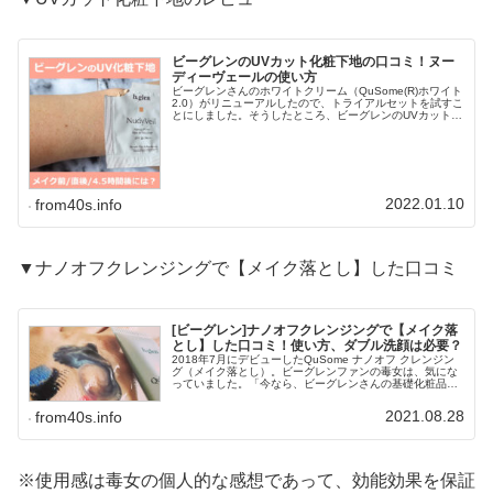
ビーグレンのUVカット化粧下地の口コミ！ヌー
ディーヴェールの使い方
ビーグレンさんのホワイトクリーム（QuSome(R)ホワイト
2.0）がリニューアルしたので、トライアルセットを試すこ
とにしました。そうしたところ、ビーグレンのUVカット化
粧下地のサンプルがついてきまして。さっそく、ヌーディ
ーヴェールで、大人...
2022.01.10
from40s.info
▼ナノオフクレンジングで【メイク落とし】した口コミ
[ビーグレン]ナノオフクレンジングで【メイク落
とし】した口コミ！使い方、ダブル洗顔は必要？
2018年7月にデビューしたQuSome ナノオフ クレンジン
グ（メイク落とし）。ビーグレンファンの毒女は、気にな
っていました。「今なら、ビーグレンさんの基礎化粧品の
トライアルセットを購入すると、ミニサイズのQuSome ナ
ノオフ クレンジ...
2021.08.28
from40s.info
※使用感は毒女の個人的な感想であって、効能効果を保証