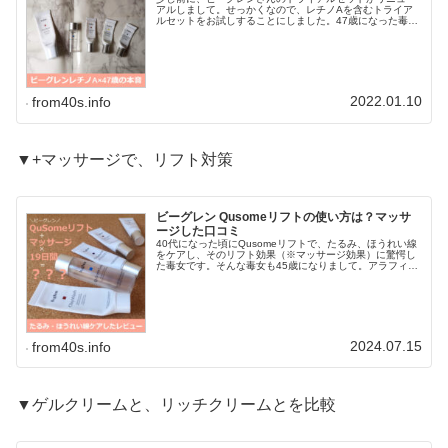
アルしまして。せっかくなので、レチノAを含むトライア
ルセットをお試しすることにしました。47歳になった毒女
でも、その効果を実感できるでしょうか？40代はもちろ
ん、50代にもお読みいただける...
2022.01.10
from40s.info
▼+マッサージで、リフト対策
ビーグレン Qusomeリフトの使い方は？マッサ
ージした口コミ
40代になった頃にQusomeリフトで、たるみ、ほうれい線
をケアし、そのリフト効果（※マッサージ効果）に驚愕し
た毒女です。そんな毒女も45歳になりまして。アラフィフ
になっても、ビーグレンさんのリフト効果は実感できるで
しょうか？Qusomeリ...
2024.07.15
from40s.info
▼ゲルクリームと、リッチクリームとを比較