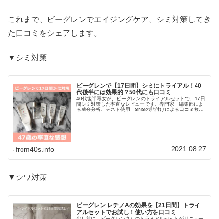
これまで、ビーグレンでエイジングケア、シミ対策してき
た口コミをシェアします。
▼シミ対策
ビーグレンで【17日間】シミにトライアル！40
代後半には効果的？50代にも口コミ
40代後半毒女が、ビーグレンのトライアルセットで、17日
間シミ対策した率直なレビューです。専門家、編集部によ
る成分分析、テスト使用、SNSの貼付けによる口コミ検
証！ではなく、お試ししたひとの本音をお届けします(￣
▽+￣*)40代はもちろん、...
2021.08.27
from40s.info
▼シワ対策
ビーグレン レチノAの効果を【21日間】トライ
アルセットでお試し！使い方を口コミ
少し前に、ビーグレンさんのトライアルセットがリニュー