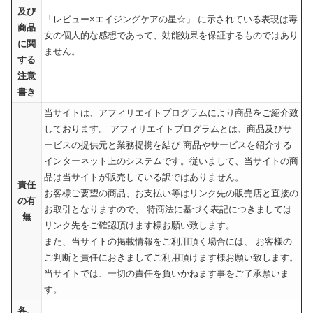
及び
「レビュー×エイジングケアの星☆」 に示されている表現は毒
商品
女の個人的な感想であって、効能効果を保証するものではあり
に関
ません。
する
注意
書き
当サイトは、アフィリエイトプログラムにより商品をご紹介致
しております。 アフィリエイトプログラムとは、商品及びサ
ービスの提供元と業務提携を結び 商品やサービスを紹介する
インターネット上のシステムです。従いまして、当サイトの商
品は当サイトが販売している訳ではありません。
責任
お客様ご要望の商品、お支払い等はリンク先の販売店と直接の
の有
お取引となりますので、 特商法に基づく表記につきましては
無
リンク先をご確認頂けます様お願い致します。
また、当サイトの掲載情報をご利用頂く場合には、 お客様の
ご判断と責任におきましてご利用頂けます様お願い致します。
当サイトでは、一切の責任を負いかねます事をご了承願いま
す。
各、