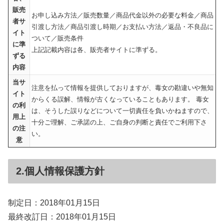
販売
お申し込み方法／販売数量／商品代金以外の必要な料金／商品
者サ
引渡し方法／商品引渡し時期／お支払い方法／返品・不良品に
イト
ついて／販売条件
に準
上記記載内容は各、販売者サイトに準ずる。
ずる
内容
当サ
注意を払って情報を提供しておりますが、毒女の勘違いや無知
イト
からくる誤解、情報が古くなっていることもあります。 毒女
の利
は、そうした誤りなどについて一切責任を負いかねますので、
用上
十分ご理解、ご承諾の上、ご自身の判断と責任でご利用下さ
の注
い。
意
2.個人情報保護方針
制定日：2018年01月15日
最終改訂日：2018年01月15日