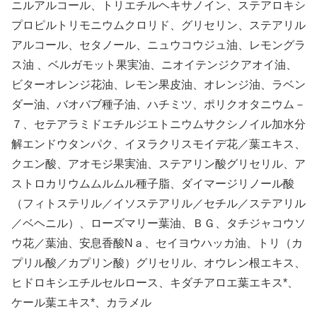
ニルアルコール、トリエチルヘキサノイン、ステアロキシ
プロピルトリモニウムクロリド、グリセリン、ステアリル
アルコール、セタノール、ニュウコウジュ油、レモングラ
ス油 、ベルガモット果実油、ニオイテンジクアオイ油、
ビターオレンジ花油、レモン果皮油、オレンジ油、ラベン
ダー油、バオバブ種子油、ハチミツ、ポリクオタニウム－
７、セテアラミドエチルジエトニウムサクシノイル加水分
解エンドウタンパク、イヌラクリスモイデ花／葉エキス、
クエン酸、アオモジ果実油、ステアリン酸グリセリル、ア
ストロカリウムムルムル種子脂、ダイマージリノール酸
（フィトステリル／イソステアリル／セチル／ステアリル
／ベヘニル）、ローズマリー葉油、ＢＧ、タチジャコウソ
ウ花／葉油、安息香酸Nａ、セイヨウハッカ油、トリ（カ
プリル酸／カプリン酸）グリセリル、オウレン根エキス、
ヒドロキシエチルセルロース、キダチアロエ葉エキス*、
ケール葉エキス*、カラメル