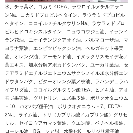
水、チャ葉水、コカミドDEA、ラウロイルメチルアラニ
ンNa、コカミドプロピルベタイン、ラウラミドプロピル
ベタイン、ココイルメチルタウリンNa、ラウラミドプロ
ピルヒドロキシスルタイン、ニュウコウジュ油、イランイ
ラン花油、ニオイテンジクアオイ油、パルマローザ油、マ
ヨラナ葉油、エンピツビャクシン油、ベルガモット果実
油、オレンジ油、アーモンド油、イヌラクリスモイデ花／
葉エキス、加水分解アボカドタンパク、ユーカリ葉油、セ
テアラミドエチルジエトニウムサクシノイル加水分解エン
ドウタンパク、ビターオレンジ葉／枝油、ラバンデュラハ
イブリダ油、ココイルグルタミン酸TEA、ヒノキ油、アオ
モジ果実油、グリセリン、ユズ果皮油、ポリクオタニウム
－10、バオバブ種子油、ポリクオタニウム－7、EDTA-
2Na、ライム油、トリ（カプリル酸／カプリン酸）グリセ
リル、セイヨウアカマツ葉油、クエン酸、ベチベル根油、
ローレル油、BG、シア脂、水酸化K、ルリジサ種子油、