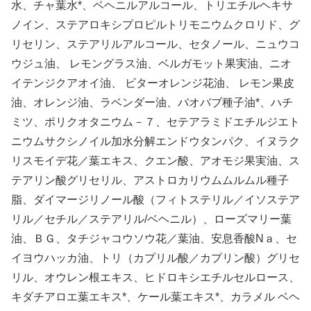
水、チャ葉水*、ベヘニルアルコール、トリエチルヘキサ
ノイン、ステアロキシプロピルトリモニウムクロリド、グ
リセリン、ステアリルアルコール、セタノール、ニュウコ
ウジュ油、 レモングラス油、ベルガモット果実油、ニオ
イテンジクアオイ油、 ビターオレンジ花油、 レモン果皮
油、オレンジ油、ラベンダー油、バオバブ種子油*、ハチ
ミツ、ポリクオタニウム－７、セテアラミドエチルジエト
ニウムサクシノイル加水分解エンドウタンパク、イヌラク
リスモイデ花／葉エキス、クエン酸、アオモジ果実油、ス
テアリン酸グリセリル、アストロカリウムムルムル種子
脂、ダイマージリノール酸（フィトステリル／イソステア
リル／セチル／ステアリル/ベヘニル）、ローズマリー葉
油、ＢＧ、タチジャコウソウ花／葉油、安息香酸Nａ、セ
イヨウハッカ油、トリ（カプリル酸／カプリン酸）グリセ
リル、オウレン根エキス、ヒドロキシエチルセルロース、
キダチアロエ葉エキス*、ケール葉エキス*、カラメル ベヘ