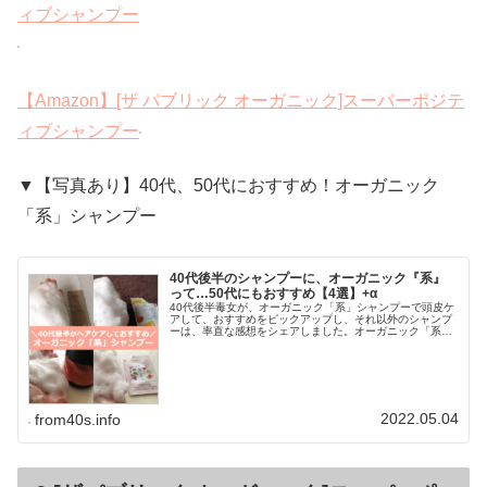
ィブシャンプー
【Amazon】[ザ パブリック オーガニック]スーパーポジテ
ィブシャンプー
▼【写真あり】40代、50代におすすめ！オーガニック
「系」シャンプー
40代後半のシャンプーに、オーガニック『系』
って…50代にもおすすめ【4選】+α
40代後半毒女が、オーガニック「系」シャンプーで頭皮ケ
アして、おすすめをピックアップし、それ以外のシャンプ
ーは、率直な感想をシェアしました。オーガニック「系」
と、言うのは、日本ではオーガニックコスメの正式な定義
がないためです。植物由来、天然...
2022.05.04
from40s.info