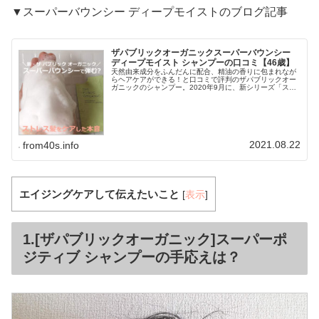
▼スーパーバウンシー ディープモイストのブログ記事
ザパブリックオーガニックスーパーバウンシー
ディープモイスト シャンプーの口コミ【46歳】
天然由来成分をふんだんに配合、精油の香りに包まれなが
らヘアケアができる！と口コミで評判のザパブリックオー
ガニックのシャンプー。2020年9月に、新シリーズ「スー
パーバウンシー」がデビューしました。「バウンシー／
bouncy」と言うのは「弾む...
2021.08.22
from40s.info
エイジングケアして伝えたいこと
[
表示
]
1.[ザパブリックオーガニック]スーパーポ
ジティブ シャンプーの手応えは？