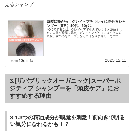
えるシャンプー
白髪に艶がっ！グレイヘアをキレイに見せるシャ
ンプー【5選】40代、50代に
40代後半毒女は、グレイヘアで生きていく！と決めまし
た。白髪が綺麗に見え、グレイヘアがかっこよくきまる、
頭皮、髪の毛をキープしなくてはなりません。そこで、今
まで白髪まじりのグレイヘアをシャンプーして、艶感でお
すすめきるヘアケアをシェアします...
2023.12.11
from40s.info
3.[ザパブリックオーガニック]スーパーポ
ジティブ シャンプーを「頭皮ケア」にお
すすめする理由
3-1.3つの精油成分が嗅覚を刺激！前向きで明る
い気分になれるかも！？