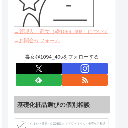
→管理人：毒女（@1094_40s）について
→お問合せフォーム
毒女@1094_40sをフォローする
基礎化粧品選びの個別相談