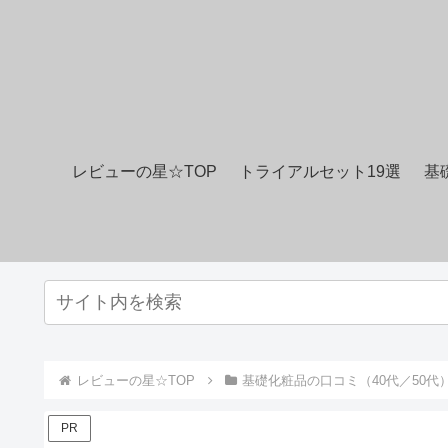
レビューの星☆TOP
トライアルセット19選
基
レビューの星☆TOP
基礎化粧品の口コミ（40代／50代
PR