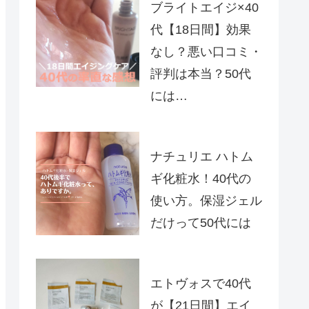
ブライトエイジ×40
代【18日間】効果
なし？悪い口コミ・
評判は本当？50代
には…
ナチュリエ ハトム
ギ化粧水！40代の
使い方。保湿ジェル
だけって50代には
エトヴォスで40代
が【21日間】エイ