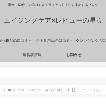
毒女（50代）の口コミ＆トライアルしておすすめするブログ
エイジングケア×レビューの星☆
礎化粧品の口コミ
シミ化粧品の口コミ
クレンジングの口
運営者情報
お問合せ
）
アイクリームの口コミ（40代／50代）
アテニア アイクリー