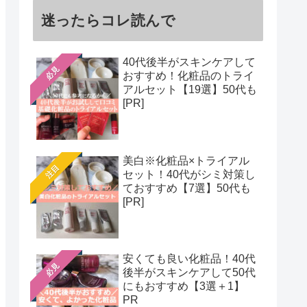
迷ったらコレ読んで
40代後半がスキンケアして
必見
おすすめ！化粧品のトライ
アルセット【19選】50代も
[PR]
美白※化粧品×トライアル
注目
セット！40代がシミ対策し
ておすすめ【7選】50代も
[PR]
安くても良い化粧品！40代
必見
後半がスキンケアして50代
にもおすすめ【3選＋1】
PR