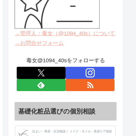
→管理人：毒女（@1094_40s）について
→お問合せフォーム
毒女@1094_40sをフォローする
基礎化粧品選びの個別相談