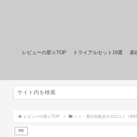
レビューの星☆TOP
トライアルセット19選
基
レビューの星☆TOP
シミ・美白化粧品※の口コミ（40代
PR