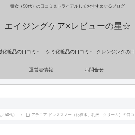
毒女（50代）の口コミ＆トライアルしておすすめするブログ
エイジングケア×レビューの星☆
礎化粧品の口コミ
シミ化粧品の口コミ
クレンジングの口
運営者情報
お問合せ
／50代）
アテニア ドレススノー（化粧水、乳液、クリーム）の口