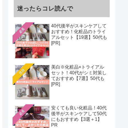
迷ったらコレ読んで
40代後半がスキンケアして
必見
おすすめ！化粧品のトライ
アルセット【19選】50代も
[PR]
美白※化粧品×トライアル
注目
セット！40代がシミ対策し
ておすすめ【7選】50代も
[PR]
安くても良い化粧品！40代
必見
後半がスキンケアして50代
にもおすすめ【3選＋1】
PR