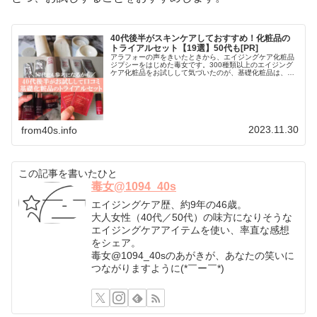
40代後半がスキンケアしておすすめ！化粧品の
トライアルセット【19選】50代も[PR]
アラフォーの声をきいたときから、エイジングケア化粧品
ジプシーをはじめた毒女です。300種類以上のエイジング
ケア化粧品をお試しして気づいたのが、基礎化粧品は、最
終的には合う合わないだ！と言うことです。トライアルセ
ットでお試しして、判断をしまし…
2023.11.30
from40s.info
この記事を書いたひと
毒女@1094_40s
エイジングケア歴、約9年の46歳。
大人女性（40代／50代）の味方になりそうな
エイジングケアアイテムを使い、率直な感想
をシェア。
毒女@1094_40sのあがきが、あなたの笑いに
つながりますように(*￣ー￣*)