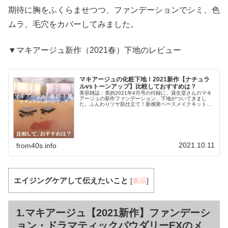
期待に胸をふくらませつつ、ファンデーションでシミ、色
ムラ、毛穴をカバーしてみました。
▼マキアージュ新作（2021春）下地のレビュー
マキアージュの化粧下地！2021新作【ナチュラ
ルvsトーンアップ】比較しておすすめは？
美容雑誌：美的2021年4月号の付録に、資生堂さんのマキ
アージュの新作ファンデーション、下地がついてきまし
た。ふんわりツヤ肌仕立て！新感覚ベースメイクキットの
中身は、下記3点 マキアージュ ドラマティックパウダリー
EX（オークル10）2回分...
2021.10.11
from40s.info
エイジングケアして伝えたいこと
[
表示
]
1.マキアージュ【2021新作】ファンデーシ
ョン・ドラマティックパウダリーEXのメ