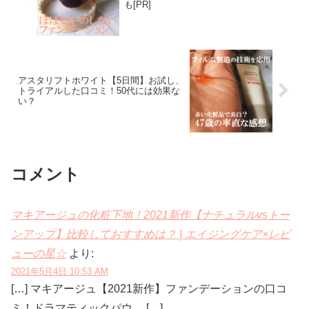
も[PR]
アスタリフトホワイト【5日間】お試し、
トライアルした口コミ！50代には効果な
い？
コメント
マキアージュの化粧下地！2021新作【ナチュラルvsトー
ンアップ】比較しておすすめは？ | エイジングケア×レビ
ューの星☆
より:
2021年5月4日 10:53 AM
[…] マキアージュ【2021新作】ファンデーションの口コ
ミ！ドラマティックパウ… […]