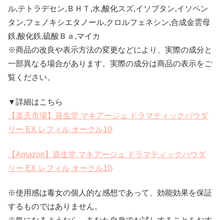
ル,テトラデセン,ＢＨＴ,水,酸化スズ,イソブタン,イソペン
タン,フェノキシエタノール,クロルフェネシン,合成金雲母
鉄,酸化鉄,硫酸Ｂａ,マイカ
※商品の改良や表示方法の変更などにより、実際の成分と
一部異なる場合があります。実際の成分は商品の表示をご
覧ください。
▼詳細はこちら
【楽天市場】資生堂 マキアージュ ドラマティックパウダ
リー EX レフィル オークル10
【Amazon】資生堂 マキアージュ ドラマティックパウダ
リー EX レフィル オークル10
※使用感は毒女の個人的な感想であって、効能効果を保証
するものではありません。