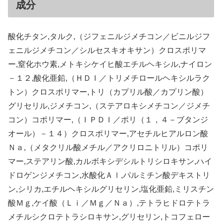
成分
酸化チタン,タルク,（ジフェニルジメチコン／ビニルジフ
ェニルジメチコン／シルセスキオキサン）クロスポリマ
ー,窒化ホウ素,メトキシケイヒ酸エチルヘキシル,ナイロン
－１２,酸化亜鉛,（ＨＤＩ／トリメチロールヘキシルラク
トン）クロスポリマー,トリ（カプリル酸／カプリン酸）
グリセリル,ジメチコン,（ステアロキシメチコン／ジメチ
コン）コポリマー,（ＩＰＤＩ／ポリ（１，４－ブタンジ
オール）－１４）クロスポリマー,アセチルヒアルロン酸
Ｎａ,（メタクリル酸メチル／アクリロニトリル）コポリ
マー,ステアリン酸,カルボキシデシルトリシロキサン,ハイ
ドロゲンジメチコン,水酸化Ａｌ,パルミチン酸デキストリ
ン,シリカ,エチルヘキシルグリセリン,塩化亜鉛,ミリスチン
酸Ｍｇ,ケイ酸（Ｌｉ／Ｍｇ／Ｎａ）,テトラヒドロテトラ
メチルシクロテトラシロキサン,グリセリン,トコフェロー