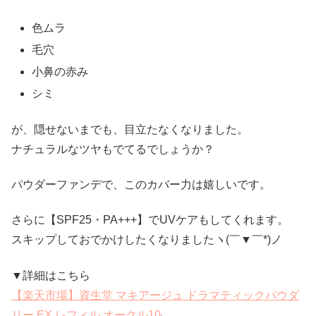
色ムラ
毛穴
小鼻の赤み
シミ
が、隠せないまでも、目立たなくなりました。
ナチュラルなツヤもでてるでしょうか？
パウダーファンデで、このカバー力は嬉しいです。
さらに【SPF25・PA+++】でUVケアもしてくれます。
スキップしておでかけしたくなりましたヽ(￣▼￣*)ノ
▼詳細はこちら
【楽天市場】資生堂 マキアージュ ドラマティックパウダ
リー EX レフィル オークル10