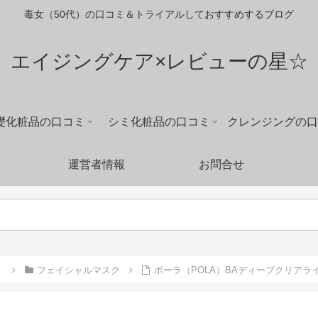
毒女（50代）の口コミ＆トライアルしておすすめするブログ
エイジングケア×レビューの星☆
礎化粧品の口コミ
シミ化粧品の口コミ
クレンジングの口
運営者情報
お問合せ
）
フェイシャルマスク
ポーラ（POLA）BAディープクリア