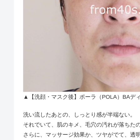
▲【洗顔・マスク後】ポーラ（POLA）BAディ
洗い流したあとの、しっとり感が半端ない。
それでいて、肌のキメ、毛穴の汚れが落ちた
さらに、マッサージ効果か、ツヤがでて、透