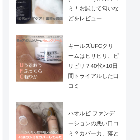
ミ！お試して匂いな
どをレビュー
キールズUFCクリ
ームはヒリヒリ、ピ
リピリ？40代×10日
間トライアルした口
コミ
ハオルビ ファンデ
ーションの悪い口コ
ミ？カバー力、落と