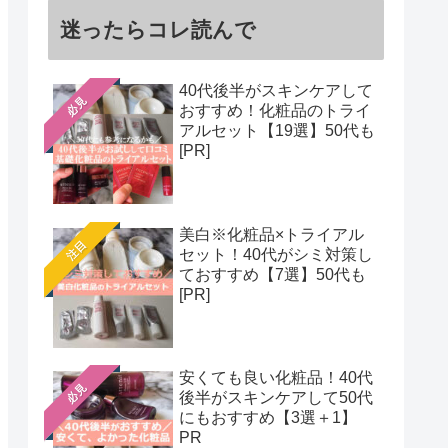
迷ったらコレ読んで
40代後半がスキンケアして
必見
おすすめ！化粧品のトライ
アルセット【19選】50代も
[PR]
美白※化粧品×トライアル
注目
セット！40代がシミ対策し
ておすすめ【7選】50代も
[PR]
安くても良い化粧品！40代
必見
後半がスキンケアして50代
にもおすすめ【3選＋1】
PR