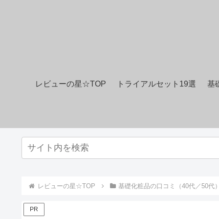
レビューの星☆TOP
トライアルセット19選
基
レビューの星☆TOP
基礎化粧品の口コミ（40代／50代
PR