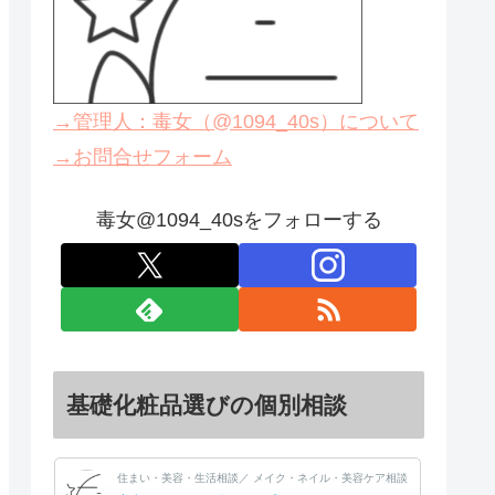
→管理人：毒女（@1094_40s）について
→お問合せフォーム
毒女@1094_40sをフォローする
基礎化粧品選びの個別相談